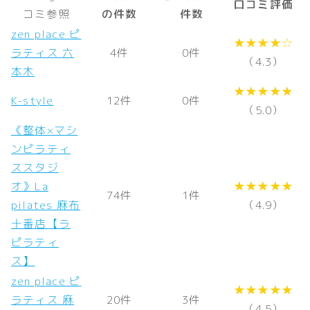
口コミ評価
コミ参照
の件数
件数
zen place ピ
★★★★☆
ラティス 六
4件
0件
（4.3）
本木
★★★★★
K-style
12件
0件
（5.0）
《整体×マシ
ンピラティ
ススタジ
オ》La
★★★★★
74件
1件
pilates 麻布
（4.9）
十番店【ラ
ピラティ
ス】
zen place ピ
★★★★★
ラティス 麻
20件
3件
（4.5）