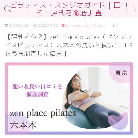
ピラティス・スタジオガイド｜口コ
ミ・評判を徹底調査
MENU
2025.02.23
2025.03.02
zen place（ゼンプレイス）
PR
お問合せ
【評判どう？】zen place pilates（ゼンプレ
サンプルページ
イスピラティス）六本木の悪い＆良い口コミ
デモプリセット記事 #2
プライバシーポリシー
を徹底調査した結果！
プライバシーポリシー
プロフィール
免責事項
利用規約／特定商取引法に基づく表記
利用規約／特定商取引法に基づく表記
有料記事の決済完了ページ
運営者情報