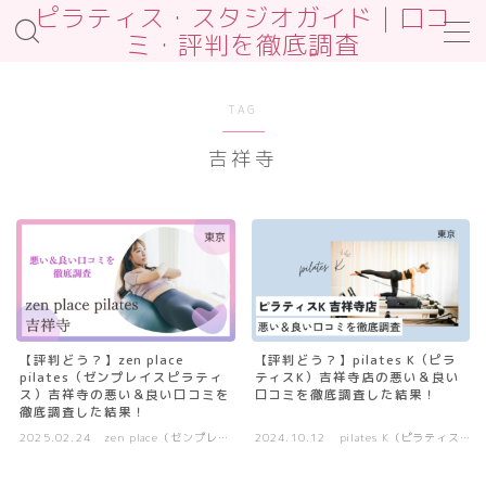
ピラティス・スタジオガイド｜口コ
ミ・評判を徹底調査
MENU
お問合せ
TAG
サンプルページ
吉祥寺
デモプリセット記事 #2
プライバシーポリシー
プライバシーポリシー
プロフィール
免責事項
利用規約／特定商取引法に基づく表記
利用規約／特定商取引法に基づく表記
有料記事の決済完了ページ
運営者情報
【評判どう？】zen place
【評判どう？】pilates K（ピラ
pilates（ゼンプレイスピラティ
ティスK）吉祥寺店の悪い＆良い
ス）吉祥寺の悪い＆良い口コミを
口コミを徹底調査した結果！
徹底調査した結果！
2025.02.24
zen place（ゼンプレイ
2024.10.12
pilates K（ピラティス
ス）
K）