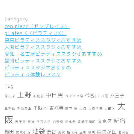
Category
zen place（ゼンプレイス）
pilates K（ピラティスK）
東京ピラティススタジオおすすめ
大阪ピラティススタジオおすすめ
愛知・名古屋ピラティススタジオおすすめ
福岡ピラティススタジオおすすめ
ピラティススタジオおすすめ
ピラティス体験レッスン
Tag
上野
中目黒
代官山
八王子
なんば
不動前
代々木上原
八尾
大
千駄木
吉祥寺
北千住
千歳烏山
国立
堺
大森
大泉学園
大田区
阪
新宿
文京区
天王寺
天神
学芸大学
心斎橋
恵比寿
成城学園前
池袋
梅田
渋谷
自由が丘
武蔵小山
用賀
祐天寺
立川
練馬
茗荷谷