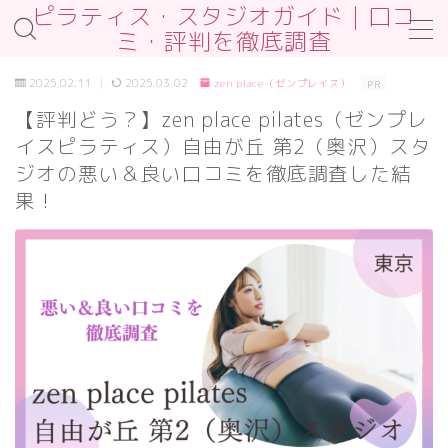
ピラティス・スタジオガイド｜口コ
ミ・評判を徹底調査
MENU
2025.02.11
2025.03.02
zen place（ゼンプレイス）
PR
お問合せ
【評判どう？】zen place pilates（ゼンプレ
サンプルページ
イスピラティス）自由が丘 第2（奥沢）スタ
デモプリセット記事 #2
プライバシーポリシー
ジオの悪い＆良い口コミを徹底調査した結
プライバシーポリシー
果！
プロフィール
免責事項
利用規約／特定商取引法に基づく表記
利用規約／特定商取引法に基づく表記
有料記事の決済完了ページ
運営者情報