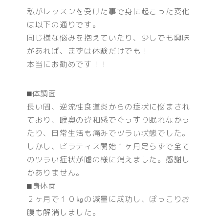
私がレッスンを受けた事で身に起こった変化
は以下の通りです。
同じ様な悩みを抱えていたり、少しでも興味
があれば、まずは体験だけでも！
本当にお勧めです！！
⬛︎体調面
長い間、逆流性食道炎からの症状に悩まされ
ており、喉奥の違和感でぐっすり眠れなかっ
たり、日常生活も痛みでツラい状態でした。
しかし、ピラティス開始１ヶ月足らずで全て
のツラい症状が嘘の様に消えました。感謝し
かありません。
⬛︎身体面
２ヶ月で１０㎏の減量に成功し、ぽっこりお
腹も解消しました。