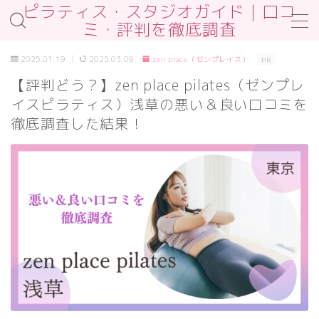
ピラティス・スタジオガイド｜口コ
ミ・評判を徹底調査
MENU
2025.01.19
2025.03.09
zen place（ゼンプレイス）
PR
お問合せ
【評判どう？】zen place pilates（ゼンプレ
サンプルページ
イスピラティス）浅草の悪い＆良い口コミを
デモプリセット記事 #2
プライバシーポリシー
徹底調査した結果！
プライバシーポリシー
プロフィール
免責事項
利用規約／特定商取引法に基づく表記
利用規約／特定商取引法に基づく表記
有料記事の決済完了ページ
運営者情報