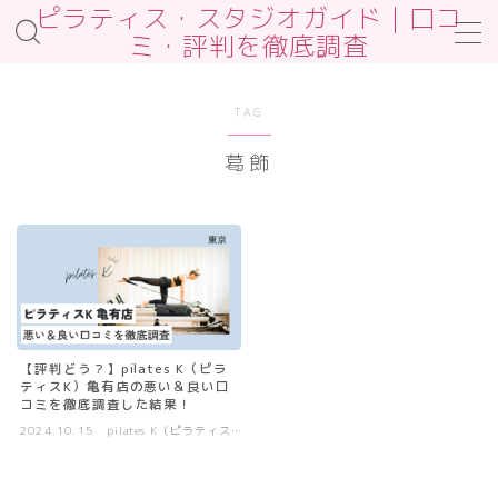
ピラティス・スタジオガイド｜口コ
ミ・評判を徹底調査
MENU
お問合せ
TAG
サンプルページ
葛飾
デモプリセット記事 #2
プライバシーポリシー
プライバシーポリシー
プロフィール
免責事項
利用規約／特定商取引法に基づく表記
利用規約／特定商取引法に基づく表記
有料記事の決済完了ページ
運営者情報
【評判どう？】pilates K（ピラ
ティスK）亀有店の悪い＆良い口
コミを徹底調査した結果！
2024.10.15
pilates K（ピラティス
K）