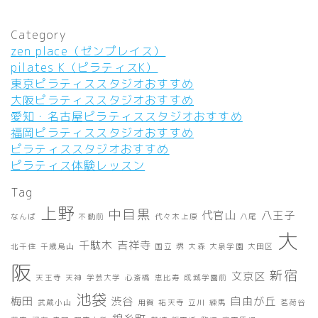
Category
zen place（ゼンプレイス）
pilates K（ピラティスK）
東京ピラティススタジオおすすめ
大阪ピラティススタジオおすすめ
愛知・名古屋ピラティススタジオおすすめ
福岡ピラティススタジオおすすめ
ピラティススタジオおすすめ
ピラティス体験レッスン
Tag
上野
中目黒
代官山
八王子
なんば
不動前
代々木上原
八尾
大
千駄木
吉祥寺
北千住
千歳烏山
国立
堺
大森
大泉学園
大田区
阪
新宿
文京区
天王寺
天神
学芸大学
心斎橋
恵比寿
成城学園前
池袋
梅田
渋谷
自由が丘
武蔵小山
用賀
祐天寺
立川
練馬
茗荷谷