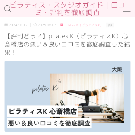
ピラティス・スタジオガイド｜口コ
ミ・評判を徹底調査
MENU
2024.10.17
2025.06.03
pilates K（ピラティスK）
PR
お問合せ
【評判どう？】pilates K（ピラティスK）心
サンプルページ
斎橋店の悪い＆良い口コミを徹底調査した結
デモプリセット記事 #2
プライバシーポリシー
果！
プライバシーポリシー
プロフィール
免責事項
利用規約／特定商取引法に基づく表記
利用規約／特定商取引法に基づく表記
有料記事の決済完了ページ
運営者情報