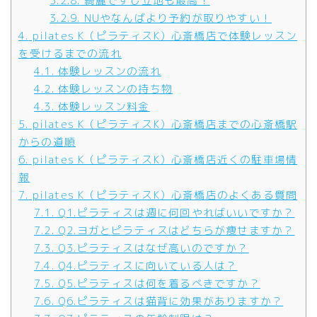
3.2.8.
綺麗ですし立地も最高！
3.2.9.
NUやなんばより予約が取りやすい！
4.
pilates K（ピラティスK）心斎橋店で体験レッスン
を受けるまでの流れ
4.1.
体験レッスンの流れ
4.2.
体験レッスンの持ち物
4.3.
体験レッスン料金
5.
pilates K（ピラティスK）心斎橋店までの心斎橋駅
からの道順
6.
pilates K（ピラティスK）心斎橋店近くの駐車場情
報
7.
pilates K（ピラティスK）心斎橋店のよくある質問
7.1.
Q1.ピラティスは週に何回やればいいですか？
7.2.
Q2.ヨガとピラティスはどちらが痩せますか？
7.3.
Q3.ピラティスはなぜ高いのですか？
7.4.
Q4.ピラティスに向いている人は？
7.5.
Q5.ピラティスは何を着るべきですか？
7.6.
Q6.ピラティスは猫背に効果がありますか？